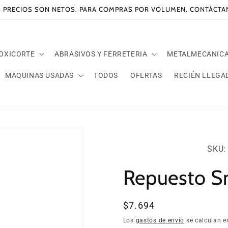
 PRECIOS SON NETOS. PARA COMPRAS POR VOLUMEN, CONTÁCT
 OXICORTE
ABRASIVOS Y FERRETERIA
METALMECANIC
MAQUINAS USADAS
TODOS
OFERTAS
RECIÉN LLEGA
SKU:
SKU: 
Repuesto S
Precio
$7.694
habitual
Los
gastos de envío
se calculan e