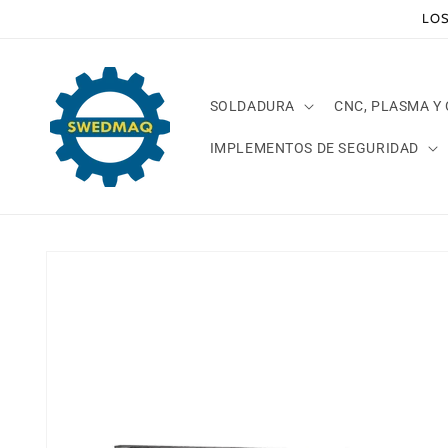
Ir
LOS
directamente
al contenido
SOLDADURA
CNC, PLASMA Y
IMPLEMENTOS DE SEGURIDAD
Ir
directamente
a la
información
del producto