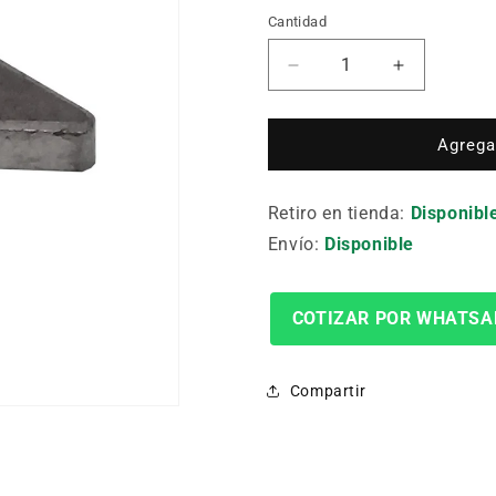
Cantidad
Cantidad
Reducir
Aumentar
cantidad
cantidad
para
para
Repuesto
Repuesto
Agregar
Smv-
Smv-
321
321
Retiro en tienda:
Disponibl
Envío:
Disponible
COTIZAR POR WHATSA
Compartir