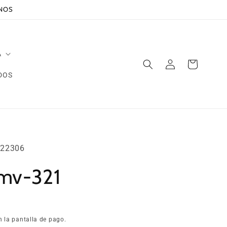
ANOS
A
Iniciar
Carrito
sesión
DOS
22306
mv-321
n la pantalla de pago.