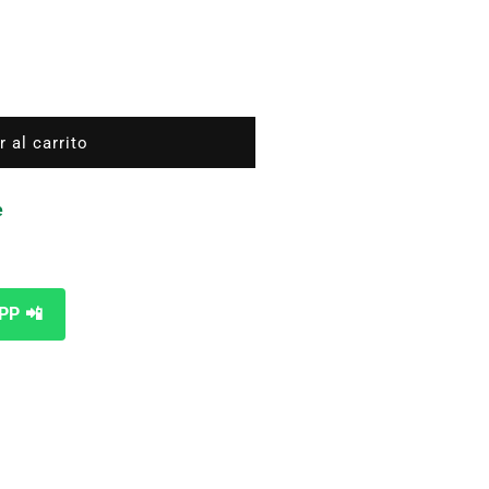
 al carrito
e
PP 📲