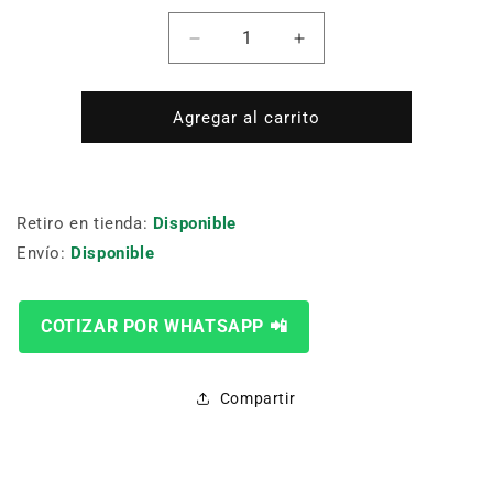
Cantidad
Reducir
Aumentar
cantidad
cantidad
para
para
REPUESTO
REPUESTO
Agregar al carrito
SP-
SP-
CP22S
CP22S
Retiro en tienda:
Disponible
Envío:
Disponible
COTIZAR POR WHATSAPP 📲
Compartir