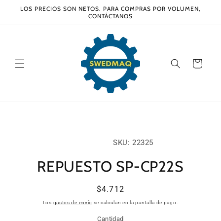
Ir
LOS PRECIOS SON NETOS. PARA COMPRAS POR VOLUMEN,
directamente
CONTÁCTANOS
al contenido
Carrito
Ir
directamente
a la
información
SKU:
SKU: 22325
del producto
REPUESTO SP-CP22S
Precio
$4.712
habitual
Los
gastos de envío
se calculan en la pantalla de pago.
Cantidad