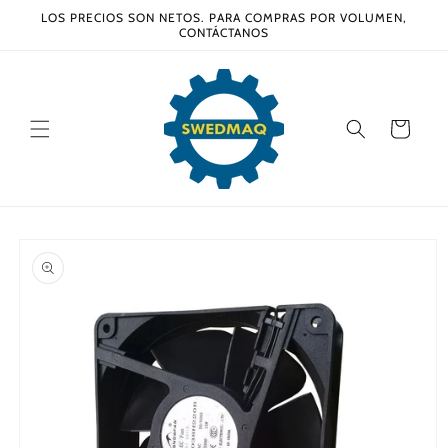
Ir
LOS PRECIOS SON NETOS. PARA COMPRAS POR VOLUMEN,
directamente
CONTÁCTANOS
al contenido
Carrito
Ir
directamente
a la
información
del producto