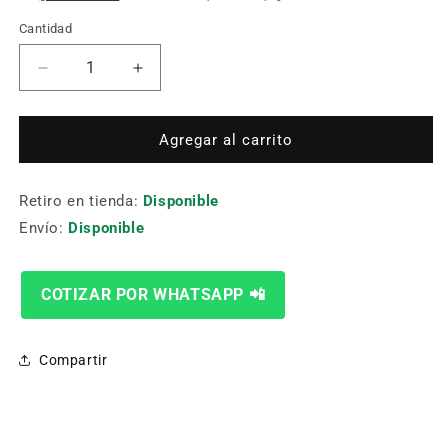
Cantidad
Cantidad
Reducir
Aumentar
cantidad
cantidad
para
para
Repuesto
Repuesto
Agregar al carrito
Ventilador
Ventilador
Tipo120
Tipo120
Retiro en tienda:
220V
220V
Disponible
Envío:
Disponible
COTIZAR POR WHATSAPP 📲
Compartir