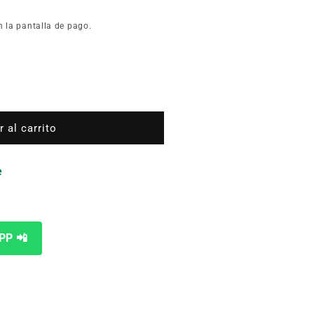
n la pantalla de pago.
O
 al carrito
e
PP 📲