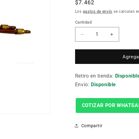
Precio
$7.462
habitual
Los
gastos de envío
se calculan e
Cantidad
Cantidad
Reducir
Aumentar
cantidad
cantidad
para
para
REPUESTO
REPUEST
Agregar
WP18P
WP18P
(CUERPO
(CUERPO
Retiro en tienda:
RECTO)
RECTO)
Disponibl
Envío:
Disponible
COTIZAR POR WHATSA
Compartir