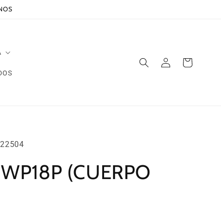
ANOS
A
Iniciar
Carrito
sesión
DOS
22504
 WP18P (CUERPO