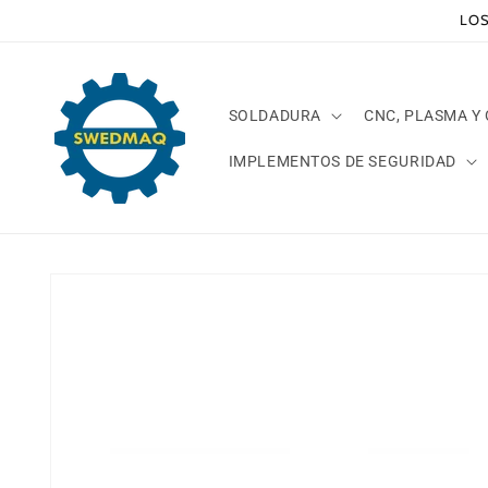
Ir
LOS
directamente
al contenido
SOLDADURA
CNC, PLASMA Y
IMPLEMENTOS DE SEGURIDAD
Ir
directamente
a la
información
del producto