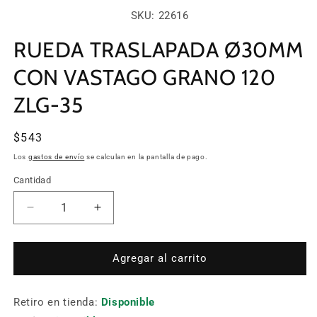
en
SKU:
SKU: 22616
una
ventana
modal
RUEDA TRASLAPADA Ø30MM
CON VASTAGO GRANO 120
ZLG-35
Precio
$543
habitual
Los
gastos de envío
se calculan en la pantalla de pago.
Cantidad
Cantidad
Reducir
Aumentar
cantidad
cantidad
para
para
RUEDA
RUEDA
Agregar al carrito
TRASLAPADA
TRASLAPADA
Ø30MM
Ø30MM
Retiro en tienda:
CON
CON
Disponible