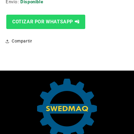
VASTAGO
VASTAGO
Envío:
Disponible
GRANO
GRANO
120
120
ZLG-
ZLG-
COTIZAR POR WHATSAPP 📲
35
35
Compartir