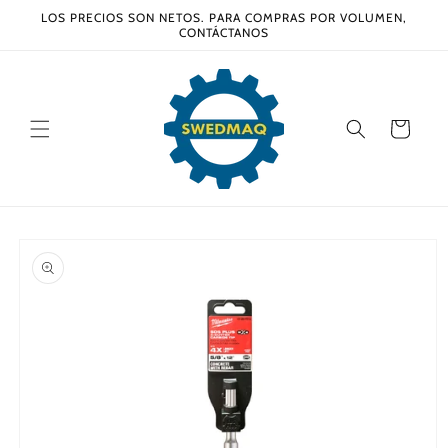
Ir
LOS PRECIOS SON NETOS. PARA COMPRAS POR VOLUMEN,
directamente
CONTÁCTANOS
al contenido
Carrito
Ir
directamente
a la
información
del producto