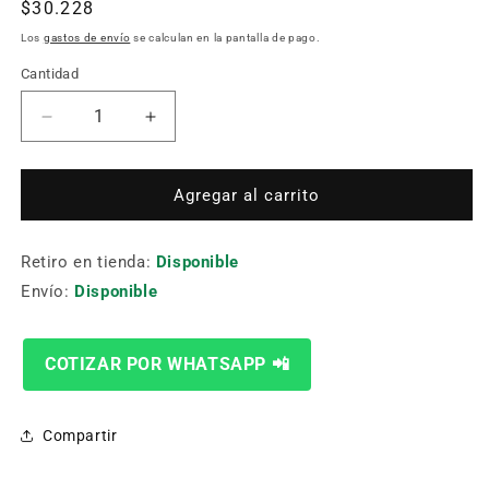
Precio
$30.228
habitual
Los
gastos de envío
se calculan en la pantalla de pago.
Cantidad
Cantidad
Reducir
Aumentar
cantidad
cantidad
para
para
Sds+
Sds+
Agregar al carrito
Mx4
Mx4
5/8
5/8
Retiro en tienda:
X
X
Disponible
10
10
Envío:
Disponible
X
X
12
12
Mod.48-
Mod.48-
COTIZAR POR WHATSAPP 📲
20-
20-
7203
7203
Milwaukee
Milwaukee
Compartir
561238
561238