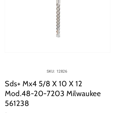
Abrir
elemento
multimedia
1
en
SKU:
SKU: 12826
una
ventana
modal
Sds+ Mx4 5/8 X 10 X 12
Mod.48-20-7203 Milwaukee
561238