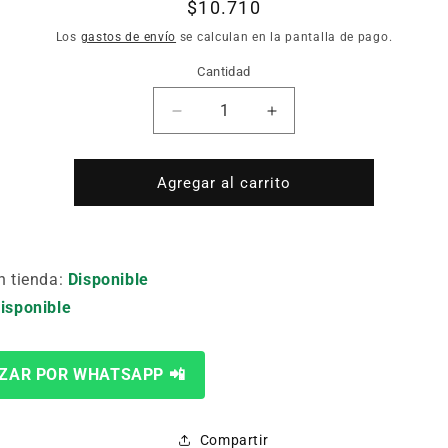
Precio
$10.710
habitual
Los
gastos de envío
se calculan en la pantalla de pago.
Cantidad
Cantidad
Reducir
Aumentar
cantidad
cantidad
para
para
SET
SET
Agregar al carrito
3
3
FRESAS
FRESAS
MOLDURA
MOLDURA
1/4
1/4
n tienda:
Disponible
EINHELL
EINHELL
isponible
49757020
49757020
ZAR POR WHATSAPP 📲
Compartir