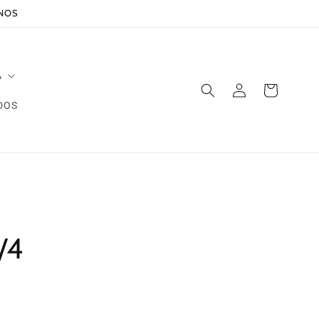
ANOS
A
Iniciar
Carrito
sesión
DOS
/4