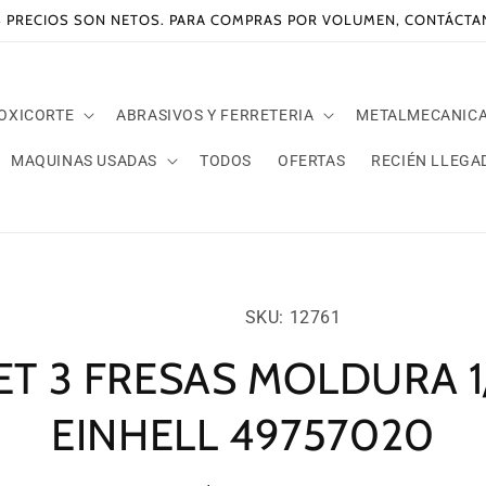
 PRECIOS SON NETOS. PARA COMPRAS POR VOLUMEN, CONTÁCT
 OXICORTE
ABRASIVOS Y FERRETERIA
METALMECANIC
MAQUINAS USADAS
TODOS
OFERTAS
RECIÉN LLEGA
amente
SKU:
ación
SKU: 12761
oducto
ET 3 FRESAS MOLDURA 1
EINHELL 49757020