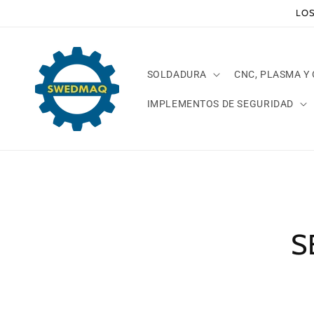
Ir
LOS
directamente
al contenido
SOLDADURA
CNC, PLASMA Y
IMPLEMENTOS DE SEGURIDAD
Ir
direct
a la
inform
del pr
S