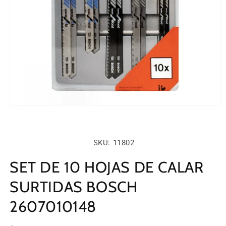
Abrir
elemento
multimedia
1
en
SKU:
SKU: 11802
una
ventana
modal
SET DE 10 HOJAS DE CALAR
SURTIDAS BOSCH
2607010148