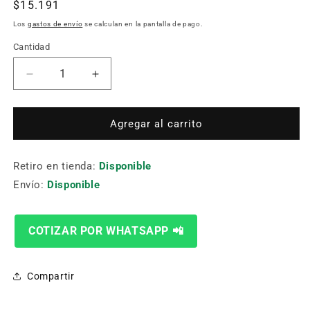
Precio
$15.191
habitual
Los
gastos de envío
se calculan en la pantalla de pago.
Cantidad
Cantidad
Reducir
Aumentar
cantidad
cantidad
para
para
SET
SET
Agregar al carrito
DE
DE
10
10
Retiro en tienda:
HOJAS
HOJAS
Disponible
DE
DE
Envío:
Disponible
CALAR
CALAR
SURTIDAS
SURTIDAS
BOSCH
BOSCH
COTIZAR POR WHATSAPP 📲
2607010148
2607010148
Compartir