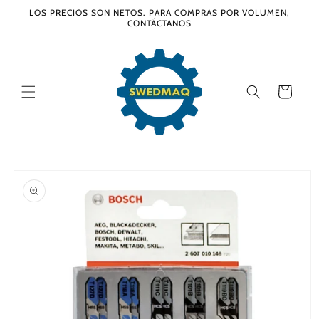
Ir
LOS PRECIOS SON NETOS. PARA COMPRAS POR VOLUMEN,
directamente
CONTÁCTANOS
al contenido
Carrito
Ir
directamente
a la
información
del producto