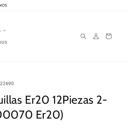
ANOS
A
Iniciar
Carrito
sesión
DOS
22690
illas Er20 12Piezas 2-
00070 Er20)