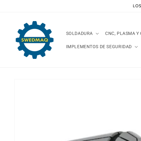
Ir
LOS
directamente
al contenido
SOLDADURA
CNC, PLASMA Y
IMPLEMENTOS DE SEGURIDAD
Ir
directamente
a la
información
del producto