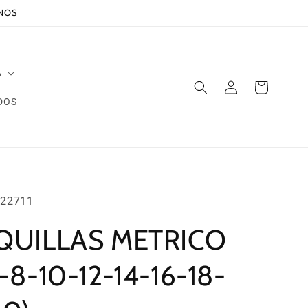
ANOS
A
Iniciar
Carrito
sesión
DOS
22711
QUILLAS METRICO
-8-10-12-14-16-18-