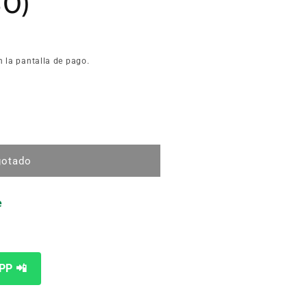
30)
n la pantalla de pago.
gotado
AS
e
PP 📲