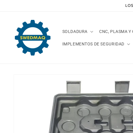
Ir
LOS
directamente
al contenido
SOLDADURA
CNC, PLASMA Y
IMPLEMENTOS DE SEGURIDAD
Ir
directamente
a la
información
del producto