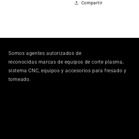
Compartir
18-
18-
20-
20-
22-
22-
24-
24-
30)
30)
Somos agentes autorizados de
reconocidas marcas de equipos de corte plasma,
sistema CNC, equipos y accesorios para fresado y
torneado.