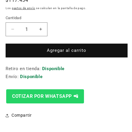
Precio
$117.434
habitual
Los
gastos de envío
se calculan en la pantalla de pago.
Cantidad
Cantidad
Reducir
Aumentar
cantidad
cantidad
para
para
Set
Set
Agregar al carrito
De
De
Paralelas
Paralelas
Retiro en tienda:
Pb151-
Pb151-
Disponible
4
4
Envío:
Disponible
150X10
150X10
18Piezas
18Piezas
COTIZAR POR WHATSAPP 📲
Compartir