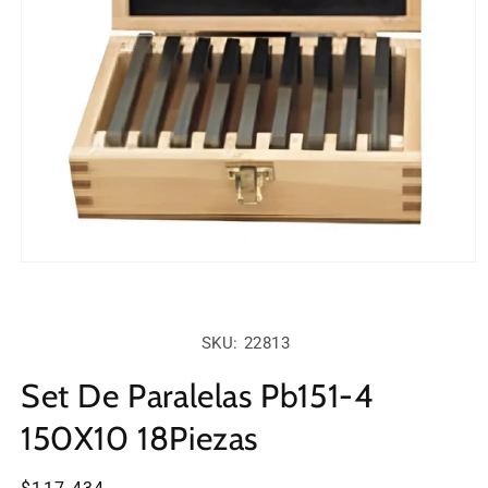
Abrir
elemento
multimedia
1
en
SKU:
SKU: 22813
una
ventana
modal
Set De Paralelas Pb151-4
150X10 18Piezas