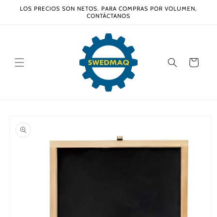
Ir
LOS PRECIOS SON NETOS. PARA COMPRAS POR VOLUMEN,
directamente
CONTÁCTANOS
al contenido
Carrito
Ir
directamente
a la
información
del producto