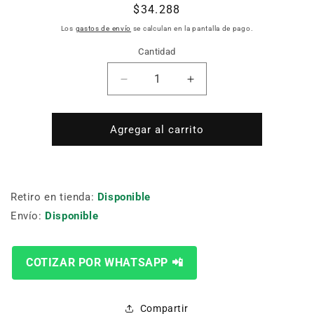
Precio
$34.288
habitual
Los
gastos de envío
se calculan en la pantalla de pago.
Cantidad
Cantidad
Reducir
Aumentar
cantidad
cantidad
para
para
SET
SET
Agregar al carrito
MIXTO
MIXTO
DESTORNILLADORES
DESTORNILLADORE
ERGO
ERGO
BAHCO
BAHCO
Retiro en tienda:
Disponible
BE-
BE-
Envío:
Disponible
9875
9875
COTIZAR POR WHATSAPP 📲
Compartir