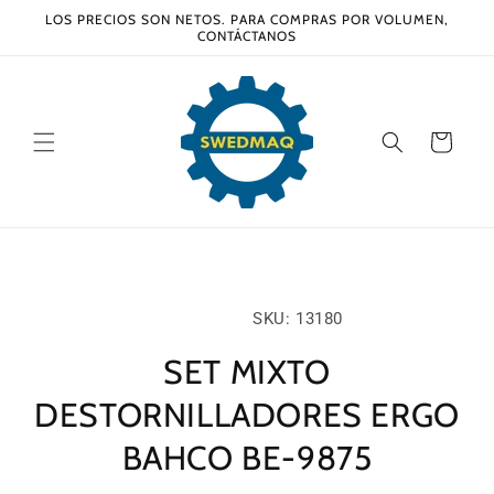
Ir
LOS PRECIOS SON NETOS. PARA COMPRAS POR VOLUMEN,
directamente
CONTÁCTANOS
al contenido
Carrito
Ir
directamente
a la
información
SKU:
SKU: 13180
del producto
SET MIXTO
DESTORNILLADORES ERGO
BAHCO BE-9875