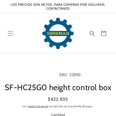
Ir
LOS PRECIOS SON NETOS. PARA COMPRAS POR VOLUMEN,
directamente
CONTÁCTANOS
al contenido
Carrito
Ir
directamente
a la
información
SKU:
SKU: 22890
del producto
SF-HC25G0 height control box
Precio
$422.835
habitual
Los
gastos de envío
se calculan en la pantalla de pago.
Cantidad