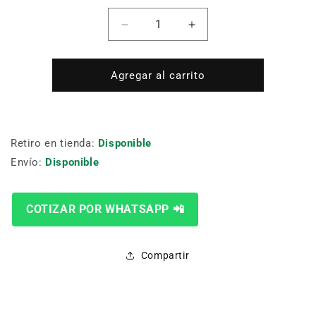
Cantidad
Reducir
Aumentar
cantidad
cantidad
para
para
SF-
SF-
Agregar al carrito
HC25G0
HC25G0
height
height
control
control
box
box
Retiro en tienda:
Disponible
Envío:
Disponible
COTIZAR POR WHATSAPP 📲
Compartir