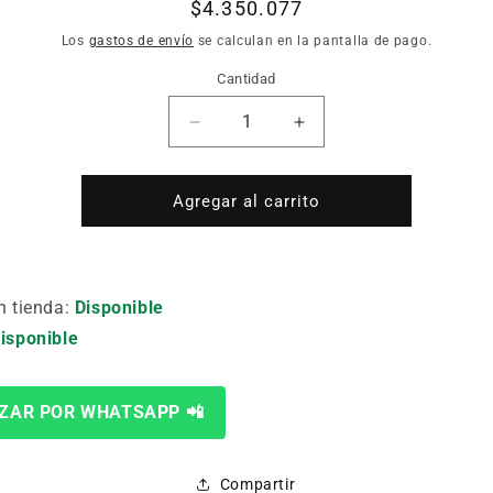
Precio
$4.350.077
habitual
Los
gastos de envío
se calculan en la pantalla de pago.
Cantidad
Cantidad
Reducir
Aumentar
cantidad
cantidad
para
para
SOLDADORA
SOLDADORA
Agregar al carrito
MIG
MIG
MANUAL
MANUAL
PM-
PM-
500DP
500DP
n tienda:
Disponible
isponible
ZAR POR WHATSAPP 📲
Compartir