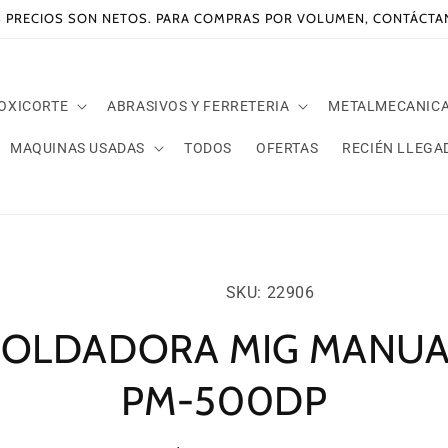
 PRECIOS SON NETOS. PARA COMPRAS POR VOLUMEN, CONTÁCT
 OXICORTE
ABRASIVOS Y FERRETERIA
METALMECANIC
MAQUINAS USADAS
TODOS
OFERTAS
RECIÉN LLEGA
amente
SKU:
ación
SKU: 22906
oducto
SOLDADORA MIG MANUA
PM-500DP