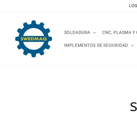
Ir
LOS
directamente
al contenido
SOLDADURA
CNC, PLASMA Y
IMPLEMENTOS DE SEGURIDAD
Ir
direct
a la
inform
del pr