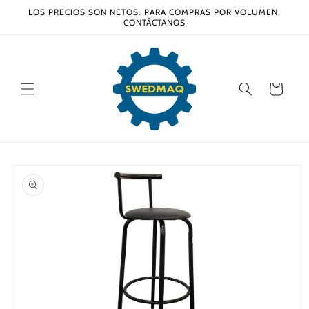
Ir
LOS PRECIOS SON NETOS. PARA COMPRAS POR VOLUMEN,
directamente
CONTÁCTANOS
al contenido
Carrito
Ir
directamente
a la
información
del producto