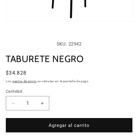
Abrir
elemento
multimedia
1
en
SKU:
SKU: 22942
una
ventana
modal
TABURETE NEGRO
Precio
$34.828
habitual
Los
gastos de envío
se calculan en la pantalla de pago.
Cantidad
Cantidad
Reducir
Aumentar
cantidad
cantidad
para
para
TABURETE
TABURETE
Agregar al carrito
NEGRO
NEGRO