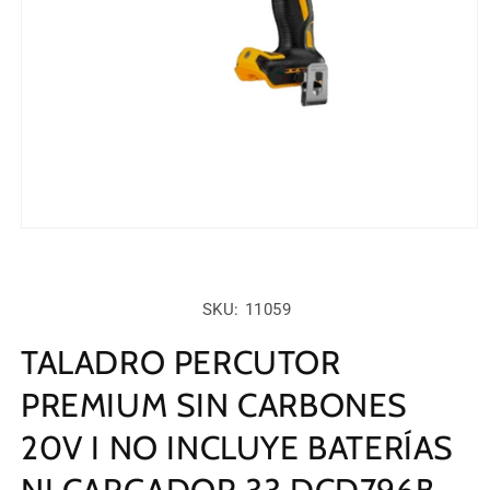
Abrir
elemento
multimedia
1
en
SKU:
SKU: 11059
una
ventana
modal
TALADRO PERCUTOR
PREMIUM SIN CARBONES
20V I NO INCLUYE BATERÍAS