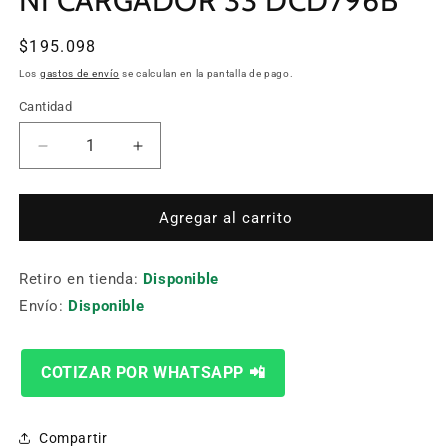
NI CARGADOR 33 DCD796B
Precio
$195.098
habitual
Los
gastos de envío
se calculan en la pantalla de pago.
Cantidad
Cantidad
Reducir
Aumentar
cantidad
cantidad
para
para
TALADRO
TALADRO
Agregar al carrito
PERCUTOR
PERCUTOR
PREMIUM
PREMIUM
Retiro en tienda:
SIN
SIN
Disponible
CARBONES
CARBONES
Envío:
Disponible
20V
20V
I
I
NO
NO
COTIZAR POR WHATSAPP 📲
INCLUYE
INCLUYE
BATERÍAS
BATERÍAS
NI
NI
Compartir