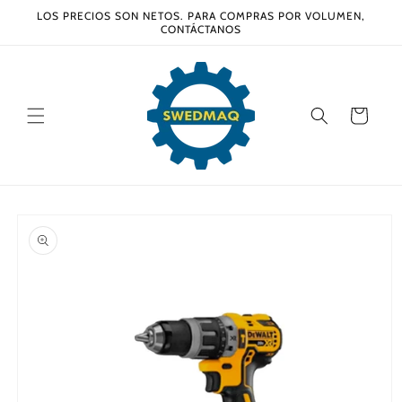
Ir
LOS PRECIOS SON NETOS. PARA COMPRAS POR VOLUMEN,
directamente
CONTÁCTANOS
al contenido
Carrito
Ir
directamente
a la
información
del producto