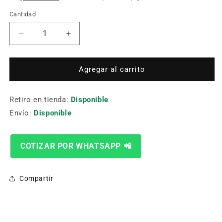
Cantidad
Cantidad
Reducir
Aumentar
cantidad
cantidad
para
para
Toma
Toma
Agregar al carrito
Anular-
Anular-
Morse
Morse
Retiro en tienda:
Hd9152-
Hd9152-
Disponible
100
100
Envío:
Disponible
32mm
32mm
100mm
100mm
Morse5
Morse5
COTIZAR POR WHATSAPP 📲
Compartir