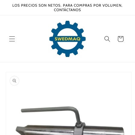
Ir
LOS PRECIOS SON NETOS. PARA COMPRAS POR VOLUMEN,
directamente
CONTÁCTANOS
al contenido
Carrito
Ir
directamente
a la
información
del producto