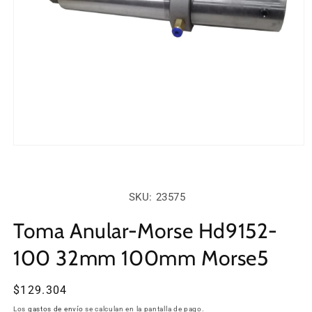
Abrir
elemento
multimedia
1
en
SKU:
SKU: 23575
una
ventana
modal
Toma Anular-Morse Hd9152-
100 32mm 100mm Morse5
Precio
$129.304
habitual
Los
gastos de envío
se calculan en la pantalla de pago.