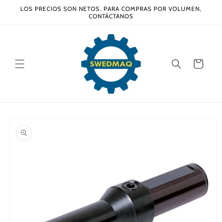
Ir
LOS PRECIOS SON NETOS. PARA COMPRAS POR VOLUMEN,
directamente
CONTÁCTANOS
al contenido
Carrito
Ir
directamente
a la
información
del producto