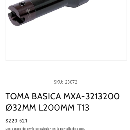
Abrir
elemento
multimedia
1
en
SKU:
SKU: 23072
una
ventana
modal
TOMA BASICA MXA-3213200
Ø32MM L200MM T13
Precio
$220.521
habitual
Los
gastos de envío
se calculan en la pantalla de pago.