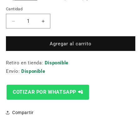
Cantidad
Cantidad
Reducir
Aumentar
cantidad
cantidad
para
para
TOMA
TOMA
Agregar al carrito
BASICA
BASICA
MXA-
MXA-
Retiro en tienda:
3213200
3213200
Disponible
Ø32MM
Ø32MM
Envío:
Disponible
L200MM
L200MM
T13
T13
COTIZAR POR WHATSAPP 📲
Compartir