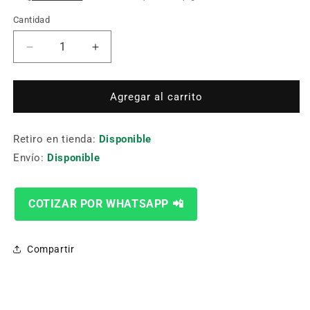
Cantidad
Cantidad
Reducir
Aumentar
cantidad
cantidad
para
para
Toma
Toma
Agregar al carrito
Din69871.A40
Din69871.A40
Fmb32-
Fmb32-
Retiro en tienda:
60
60
Disponible
Kel
Kel
Envío:
Disponible
COTIZAR POR WHATSAPP 📲
Compartir