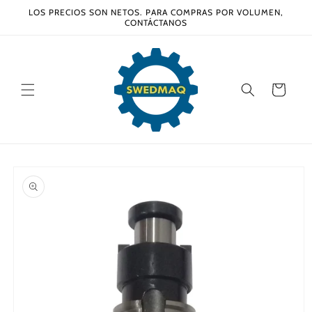
Ir
LOS PRECIOS SON NETOS. PARA COMPRAS POR VOLUMEN,
directamente
CONTÁCTANOS
al contenido
Carrito
Ir
directamente
a la
información
del producto