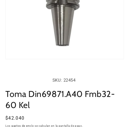
Abrir
elemento
multimedia
1
en
SKU:
SKU: 22454
una
ventana
modal
Toma Din69871.A40 Fmb32-
60 Kel
Precio
$42.040
habitual
Los
gastos de envío
se calculan en la pantalla de pago.