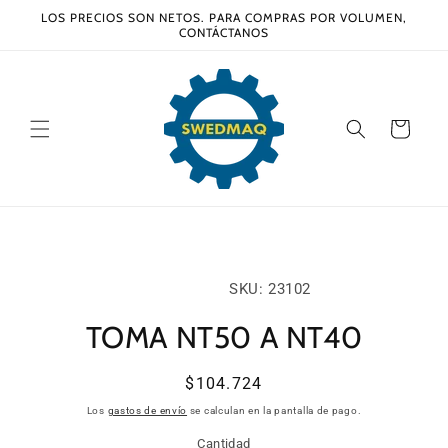
Ir
LOS PRECIOS SON NETOS. PARA COMPRAS POR VOLUMEN,
directamente
CONTÁCTANOS
al contenido
Carrito
Ir
directamente
a la
información
SKU:
SKU: 23102
del producto
TOMA NT50 A NT40
Precio
$104.724
habitual
Los
gastos de envío
se calculan en la pantalla de pago.
Cantidad