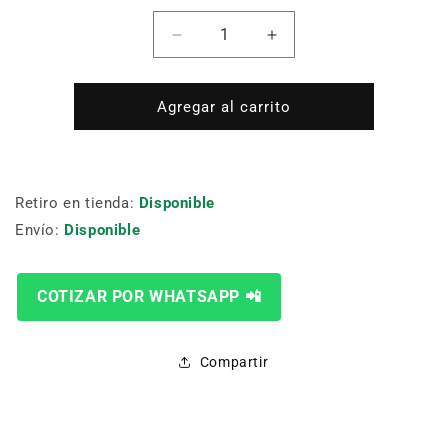
Cantidad
Reducir
Aumentar
cantidad
cantidad
para
para
TOMA
TOMA
Agregar al carrito
NT50
NT50
A
A
NT40
NT40
Retiro en tienda:
Disponible
Envío:
Disponible
COTIZAR POR WHATSAPP 📲
Compartir