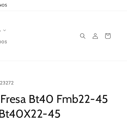
ANOS
A
Iniciar
Carrito
sesión
DOS
23272
 Fresa Bt40 Fmb22-45
Bt40X22-45