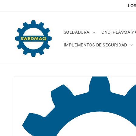
Ir
LOS
directamente
al contenido
SOLDADURA
CNC, PLASMA Y
IMPLEMENTOS DE SEGURIDAD
Ir
directamente
a la
información
del producto