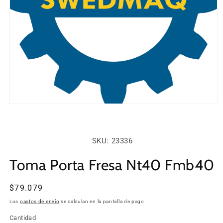
Abrir
elemento
multimedia
1
en
SKU:
SKU: 23336
una
ventana
modal
Toma Porta Fresa Nt40 Fmb40
Precio
$79.079
habitual
Los
gastos de envío
se calculan en la pantalla de pago.
Cantidad
Cantidad