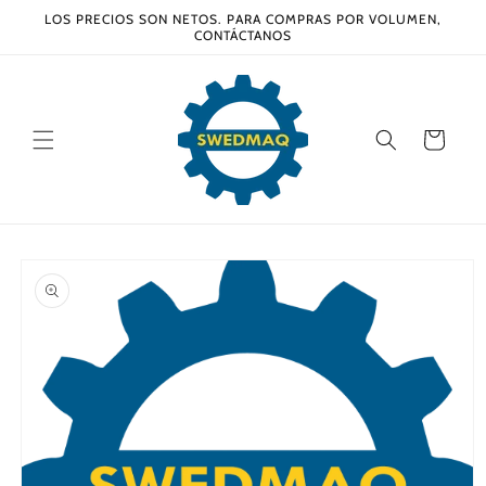
Ir
LOS PRECIOS SON NETOS. PARA COMPRAS POR VOLUMEN,
directamente
CONTÁCTANOS
al contenido
Carrito
Ir
directamente
a la
información
del producto