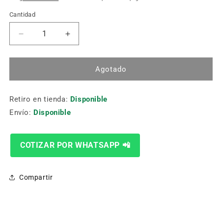
Cantidad
Cantidad
Reducir
Aumentar
cantidad
cantidad
para
para
Toma
Toma
Agotado
Tierra
Tierra
500A
500A
Retiro en tienda:
Italy
Italy
Disponible
Type
Type
Envío:
Disponible
Zae-
Zae-
11A
11A
COTIZAR POR WHATSAPP 📲
Compartir