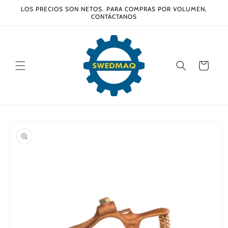
Ir
LOS PRECIOS SON NETOS. PARA COMPRAS POR VOLUMEN,
directamente
CONTÁCTANOS
al contenido
Carrito
Ir
directamente
a la
información
del producto