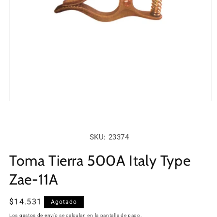
Abrir
elemento
multimedia
1
en
SKU:
SKU: 23374
una
ventana
modal
Toma Tierra 500A Italy Type
Zae-11A
Precio
$14.531
Agotado
habitual
Los
gastos de envío
se calculan en la pantalla de pago.